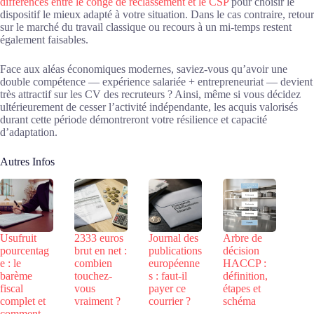
différences entre le congé de reclassement et le CSP
pour choisir le
dispositif le mieux adapté à votre situation. Dans le cas contraire, retour
sur le marché du travail classique ou recours à un mi-temps restent
également faisables.
Face aux aléas économiques modernes, saviez-vous qu’avoir une
double compétence — expérience salariée + entrepreneuriat — devient
très attractif sur les CV des recruteurs ? Ainsi, même si vous décidez
ultérieurement de cesser l’activité indépendante, les acquis valorisés
durant cette période démontreront votre résilience et capacité
d’adaptation.
Autres Infos
Usufruit
2333 euros
Journal des
Arbre de
pourcentag
brut en net :
publications
décision
e : le
combien
européenne
HACCP :
barème
touchez-
s : faut-il
définition,
fiscal
vous
payer ce
étapes et
complet et
vraiment ?
courrier ?
schéma
comment