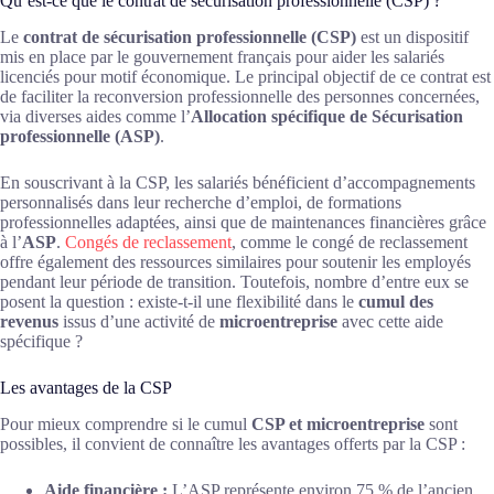
Qu’est-ce que le contrat de sécurisation professionnelle (CSP) ?
Le
contrat de sécurisation professionnelle (CSP)
est un dispositif
mis en place par le gouvernement français pour aider les salariés
licenciés pour motif économique. Le principal objectif de ce contrat est
de faciliter la reconversion professionnelle des personnes concernées,
via diverses aides comme l’
Allocation spécifique de Sécurisation
professionnelle (ASP)
.
En souscrivant à la CSP, les salariés bénéficient d’accompagnements
personnalisés dans leur recherche d’emploi, de formations
professionnelles adaptées, ainsi que de maintenances financières grâce
à l’
ASP
.
Congés de reclassement
, comme le congé de reclassement
offre également des ressources similaires pour soutenir les employés
pendant leur période de transition. Toutefois, nombre d’entre eux se
posent la question : existe-t-il une flexibilité dans le
cumul des
revenus
issus d’une activité de
microentreprise
avec cette aide
spécifique ?
Les avantages de la CSP
Pour mieux comprendre si le cumul
CSP et microentreprise
sont
possibles, il convient de connaître les avantages offerts par la CSP :
Aide financière :
L’ASP représente environ 75 % de l’ancien