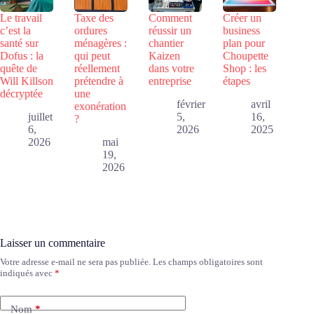
Le travail
Taxe des
Comment
Créer un
c’est la
ordures
réussir un
business
santé sur
ménagères :
chantier
plan pour
Dofus : la
qui peut
Kaizen
Choupette
quête de
réellement
dans votre
Shop : les
Will Killson
prétendre à
entreprise
étapes
décryptée
une
février
avril
exonération
juillet
5,
16,
?
6,
2026
2025
2026
mai
19,
2026
Laisser un commentaire
Votre adresse e-mail ne sera pas publiée.
Les champs obligatoires sont
indiqués avec
*
Nom
*