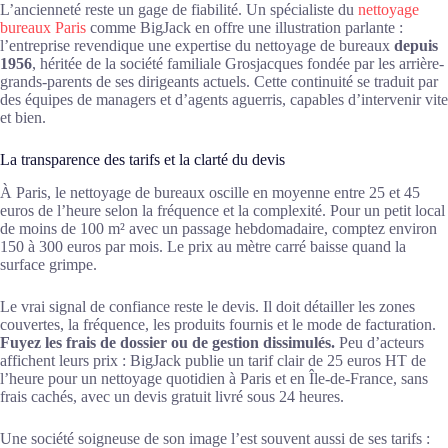
L’ancienneté reste un gage de fiabilité. Un spécialiste du
nettoyage
bureaux Paris
comme BigJack en offre une illustration parlante :
l’entreprise revendique une expertise du nettoyage de bureaux
depuis
1956
, héritée de la société familiale Grosjacques fondée par les arrière-
grands-parents de ses dirigeants actuels. Cette continuité se traduit par
des équipes de managers et d’agents aguerris, capables d’intervenir vite
et bien.
La transparence des tarifs et la clarté du devis
À Paris, le nettoyage de bureaux oscille en moyenne entre 25 et 45
euros de l’heure selon la fréquence et la complexité. Pour un petit local
de moins de 100 m² avec un passage hebdomadaire, comptez environ
150 à 300 euros par mois. Le prix au mètre carré baisse quand la
surface grimpe.
Le vrai signal de confiance reste le devis. Il doit détailler les zones
couvertes, la fréquence, les produits fournis et le mode de facturation.
Fuyez les frais de dossier ou de gestion dissimulés.
Peu d’acteurs
affichent leurs prix : BigJack publie un tarif clair de 25 euros HT de
l’heure pour un nettoyage quotidien à Paris et en Île-de-France, sans
frais cachés, avec un devis gratuit livré sous 24 heures.
Une société soigneuse de son image l’est souvent aussi de ses tarifs :