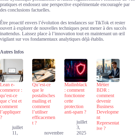
pratiques et endossez une perspective expérimentale encouragée par
des conclusions factuelles.
Être proactif envers l’évolution des tendances sur TikTok et rester
ouvert à explorer de nouvelles techniques peut mener à des succès
inattendus. Laissez place à l’innovation tout en maintenant un œil
vigilant sur vos fondamentaux analytiques déjà établis.
Autres Infos
Lean e-
Qu’est-ce
Mailinblack
Métier
commerce :
que le
: comment
BDR :
qu’est-ce
postalisches
fonctionne
comment
que c’est et
mailing et
cette
devenir
comment
comment
protection
Business
l’appliquer
l’utiliser
anti-spam ?
Developme
?
efficacemen
nt
juillet
t ?
Representat
juillet
3,
ive ?
11,
novembre
2025