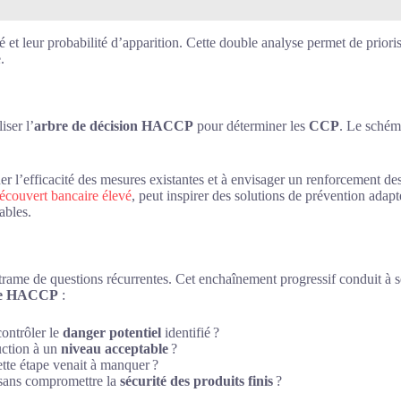
ité et leur probabilité d’apparition. Cette double analyse permet de priori
.
iser l’
arbre de décision HACCP
pour déterminer les
CCP
. Le schém
ner l’efficacité des mesures existantes et à envisager un renforcement d
écouvert bancaire élevé
, peut inspirer des solutions de prévention adapt
ables.
trame de questions récurrentes. Cet enchaînement progressif conduit à s
de HACCP
:
contrôler le
danger potentiel
identifié ?
uction à un
niveau acceptable
?
ette étape venait à manquer ?
l, sans compromettre la
sécurité des produits finis
?