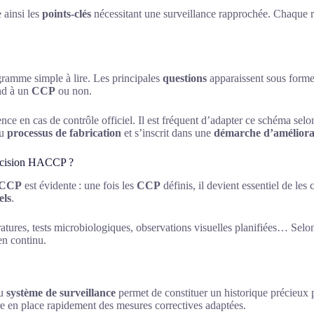
 ainsi les
points-clés
nécessitant une surveillance rapprochée. Chaque r
ramme simple à lire. Les principales
questions
apparaissent sous forme 
ond à un
CCP
ou non.
rence en cas de contrôle officiel. Il est fréquent d’adapter ce schéma selon
du
processus de fabrication
et s’inscrit dans une
démarche d’améliora
 décision HACCP ?
HACCP
est évidente : une fois les
CCP
définis, il devient essentiel de les
els
.
ératures, tests microbiologiques, observations visuelles planifiées… Selo
n continu.
du
système de surveillance
permet de constituer un historique précieux 
re en place rapidement des mesures correctives adaptées.