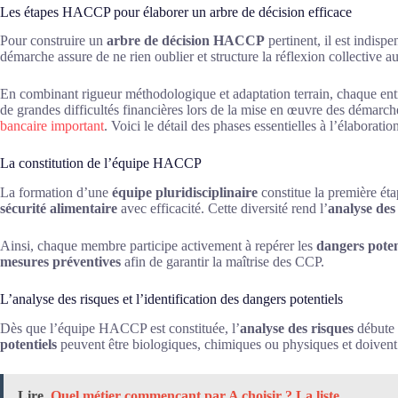
Les étapes HACCP pour élaborer un arbre de décision efficace
Pour construire un
arbre de décision HACCP
pertinent, il est indisp
démarche assure de ne rien oublier et structure la réflexion collective a
En combinant rigueur méthodologique et adaptation terrain, chaque entre
de grandes difficultés financières lors de la mise en œuvre des démarches
bancaire important
. Voici le détail des phases essentielles à l’élaborati
La constitution de l’équipe HACCP
La formation d’une
équipe pluridisciplinaire
constitue la première éta
sécurité alimentaire
avec efficacité. Cette diversité rend l’
analyse des
Ainsi, chaque membre participe activement à repérer les
dangers poten
mesures préventives
afin de garantir la maîtrise des CCP.
L’analyse des risques et l’identification des dangers potentiels
Dès que l’équipe HACCP est constituée, l’
analyse des risques
débute p
potentiels
peuvent être biologiques, chimiques ou physiques et doivent 
Lire
Quel métier commençant par A choisir ? La liste