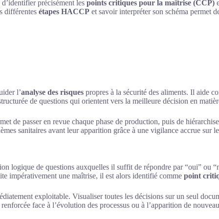
e d’identifier précisément les
points critiques pour la maîtrise (CCP)
e
s différentes
étapes HACCP
et savoir interpréter son schéma permet de
uider l’
analyse des risques
propres à la sécurité des aliments. Il aide
structurée de questions qui orientent vers la meilleure décision en matiè
met de passer en revue chaque phase de production, puis de hiérarchise
es sanitaires avant leur apparition grâce à une vigilance accrue sur le
ion logique de questions auxquelles il suffit de répondre par “oui” ou
te impérativement une maîtrise, il est alors identifié comme
point crit
iatement exploitable. Visualiser toutes les décisions sur un seul docum
 renforcée face à l’évolution des processus ou à l’apparition de nouveaux