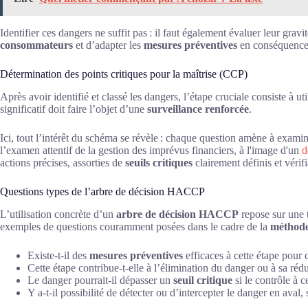
Identifier ces dangers ne suffit pas : il faut également évaluer leur grav
consommateurs
et d’adapter les
mesures préventives
en conséquence
Détermination des points critiques pour la maîtrise (CCP)
Après avoir identifié et classé les dangers, l’étape cruciale consiste à util
significatif doit faire l’objet d’une
surveillance renforcée
.
Ici, tout l’intérêt du schéma se révèle : chaque question amène à exami
l’examen attentif de la gestion des imprévus financiers, à l'image d'un
d
actions précises, assorties de
seuils critiques
clairement définis et vérifi
Questions types de l’arbre de décision HACCP
L’utilisation concrète d’un
arbre de décision HACCP
repose sur une 
exemples de questions couramment posées dans le cadre de la
métho
Existe-t-il des
mesures préventives
efficaces à cette étape pour 
Cette étape contribue-t-elle à l’élimination du danger ou à sa réd
Le danger pourrait-il dépasser un
seuil critique
si le contrôle à c
Y a-t-il possibilité de détecter ou d’intercepter le danger en ava