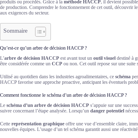
produits ou procédés. Grâce à la
méthode HACCP
, il devient possibl
de production. Comprendre le fonctionnement de cet outil, découvrir le
aux exigences du secteur.
Sommaire
Qu’est-ce qu’un arbre de décision HACCP ?
L’
arbre de décision HACCP
est avant tout un
outil visuel
destiné à g
être considérée comme un
CCP
ou non. Cet outil repose sur une suite 
Utilisé au quotidien dans les industries agroalimentaires, ce
schéma
per
HACCP favorise une approche proactive, anticipant les éventuels problèm
Comment fonctionne le schéma d’un arbre de décision HACCP ?
Le
schéma d’un arbre de décision HACCP
s’appuie sur une success
suivre concernant l’étape analysée. Lorsqu’un
danger potentiel
nécessi
Cette
représentation graphique
offre une vue d’ensemble claire, imméd
nouvelles équipes. L’usage d’un tel schéma garantit aussi une réactivité